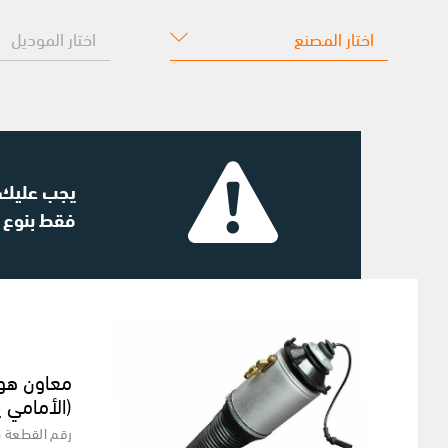
يجب عليك ا
فقط بنوع 
معاون هوا
(الأمامي ي
رقم القطعة 4E0616039AA-Imagla